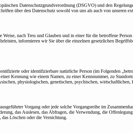
uropäischen Datenschutzgrundverordnung (DSGVO) und den Regelunge
schriften über den Datenschutz sowohl von uns als auch von unseren ext
 Weise, nach Treu und Glauben und in einer für die betroffene Person
leisten, informieren wir Sie über die einzelnen gesetzlichen Begriff
ntifizierte oder identifizierbare natürliche Person (im Folgenden „betro
 zu einer Kennung wie einem Namen, zu einer Kennnummer, zu Standort
schen, physiologischen, genetischen, psychischen, wirtschaftlichen, kul
ren, ausgeführter Vorgang oder jede solche Vorgangsreihe im Zusammen
derung, das Auslesen, das Abfragen, die Verwendung, die Offenlegung
, das Löschen oder die Vernichtung.